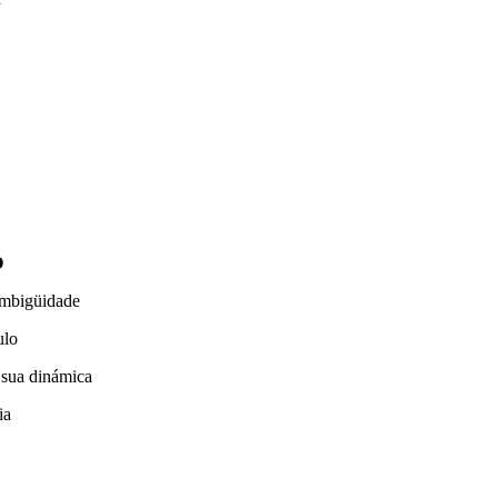
O
ambigüidade
ulo
sua dinámica
ia