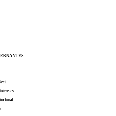
VERNANTES
ável
intereses
tucional
a