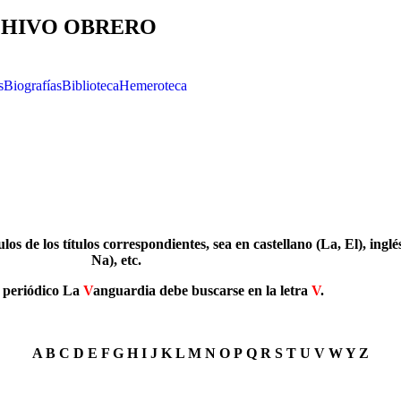
HIVO OBRERO
s
Biografías
Biblioteca
Hemeroteca
los de los títulos correspondientes, sea en castellano (La, El), ingl
Na), etc.
l periódico La
V
anguardia debe buscarse en la letra
V
.
A
B
C
D
E
F
G
H
I
J
K
L
M
N
O
P
Q
R
S
T
U
V
W
Y
Z