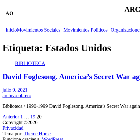
ARC
AO
Inicio
Movimientos Sociales
Movimientos Políticos
Organizacione
Etiqueta:
Estados Unidos
BIBLIOTECA
David Foglesong. America’s Secret War ag
julio 9, 2021
archivo obrero
Biblioteca / 1990-1999 David Foglesong. America’s Secret War again
Anterior
1
…
19
20
Copyright ©2026
Privacidad
Tema por:
Theme Horse
Funciona gracias a:
WordPress