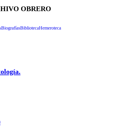
HIVO OBRERO
s
Biografías
Biblioteca
Hemeroteca
ología.
)