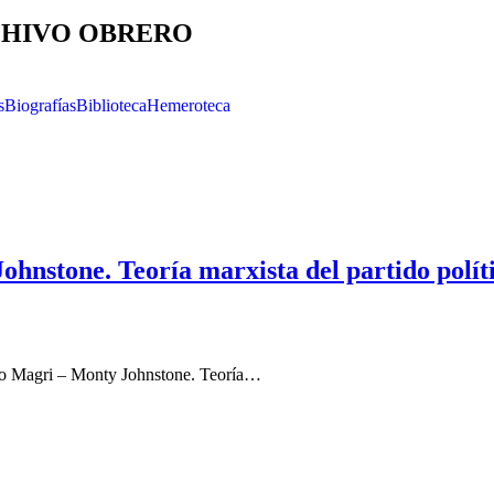
HIVO OBRERO
s
Biografías
Biblioteca
Hemeroteca
nstone. Teoría marxista del partido políti
cio Magri – Monty Johnstone. Teoría…