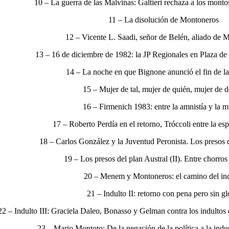
10 – La guerra de las Malvinas: Galtieri rechaza a los monto
11 – La disolución de Montoneros
12 – Vicente L. Saadi, señor de Belén, aliado de 
13 – 16 de diciembre de 1982: la JP Regionales en Plaza d
14 – La noche en que Bignone anunció el fin de la
15 – Mujer de tal, mujer de quién, mujer de 
16 – Firmenich 1983: entre la amnistía y la m
17 – Roberto Perdía en el retorno, Tróccoli entre la es
18 – Carlos González y la Juventud Peronista. Los presos d
19 – Los presos del plan Austral (II). Entre chorros 
20 – Menem y Montoneros: el camino del in
21 – Indulto II: retorno con pena pero sin gl
22 – Indulto III: Graciela Daleo, Bonasso y Gelman contra los indulto
23 – Mario Montoto: De la negación de la política a la indu