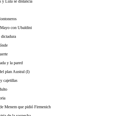
s y Lula se distancia
Montoneros
e Mayo con Ubaldini
 dictadura
dónde
uerte
pada y la pared
el plan Austral (I)
y cajetillas
dulto
oria
s de Menem que pidió Firmenich
stria de la sospecha