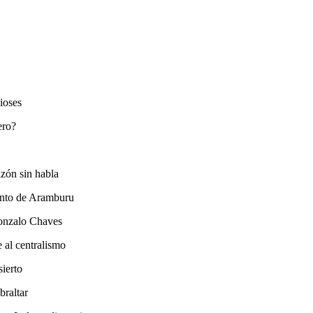
ioses
ero?
azón sin habla
iento de Aramburu
Gonzalo Chaves
 al centralismo
sierto
braltar