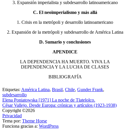
3. Expansión imperialista y subdesarrollo latinoamericano
C. El neoimperialismo y más allá
1. Crisis en la metrópoli y desarrollo latinoamericano
2. Expansión de la metrópoli y subdesarrollo de América Latina
D. Sumario y conclusiones
APENDICE
LA DEPENDENCIA HA MUERTO. VIVA LA
DEPENDENCIA Y LA LUCHA DE CLASES
BIBLIOGRAFÍA
Etiquetas:
América Latina
,
Brasil
,
Chile
,
Gunder Frank
,
subdesarrollo
Elena Poniatowska [1971] La noche de Tlatelolco.
César Vallejo. Desde Europa: crónicas y artículos (1923-1938)
Copyright ©2026
Privacidad
Tema por:
Theme Horse
Funciona gracias a:
WordPress