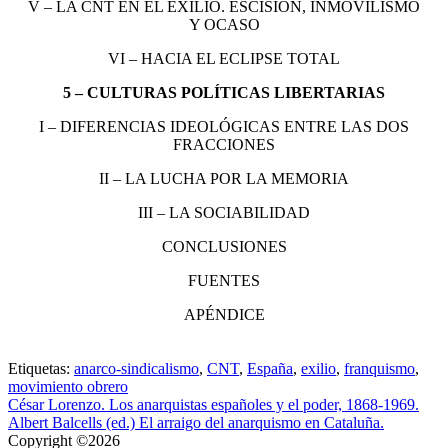
V – LA CNT EN EL EXILIO. ESCISIÓN, INMOVILISMO
Y OCASO
VI – HACIA EL ECLIPSE TOTAL
5 – CULTURAS POLÍTICAS LIBERTARIAS
I – DIFERENCIAS IDEOLÓGICAS ENTRE LAS DOS
FRACCIONES
II – LA LUCHA POR LA MEMORIA
III – LA SOCIABILIDAD
CONCLUSIONES
FUENTES
APÉNDICE
Etiquetas:
anarco-sindicalismo
,
CNT
,
España
,
exilio
,
franquismo
,
movimiento obrero
César Lorenzo. Los anarquistas españoles y el poder, 1868-1969.
Albert Balcells (ed.) El arraigo del anarquismo en Cataluña.
Copyright ©2026