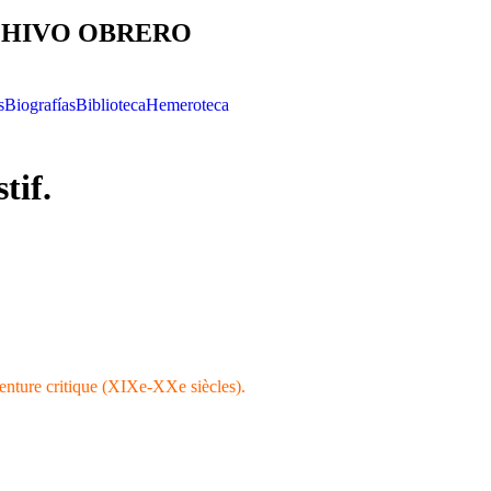
HIVO OBRERO
s
Biografías
Biblioteca
Hemeroteca
tif.
venture critique (XIXe-XXe siècles).