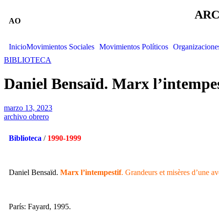
ARC
AO
Inicio
Movimientos Sociales
Movimientos Políticos
Organizacione
BIBLIOTECA
Daniel Bensaïd. Marx l’intempes
marzo 13, 2023
archivo obrero
Biblioteca
/
1990-1999
Daniel Bensaïd.
Marx l’intempestif
. Grandeurs et misères d’une a
París: Fayard, 1995.