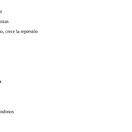
ar
anzas
, crece la represión
o
cándonos