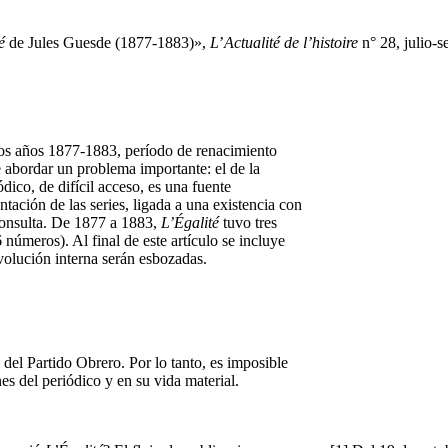
é
de Jules Guesde (1877-1883)»,
L
’
Actualité de l’histoire
n° 28, julio-s
los años 1877-1883, período de renacimiento
de abordar un problema importante: el de la
ico, de difícil acceso, es una fuente
ación de las series, ligada a una existencia con
 consulta. De 1877 a 1883,
L’Égalité
tuvo tres
 números). Al final de este artículo se incluye
evolución interna serán esbozadas.
 del Partido Obrero. Por lo tanto, es imposible
nes del periódico y en su vida material.