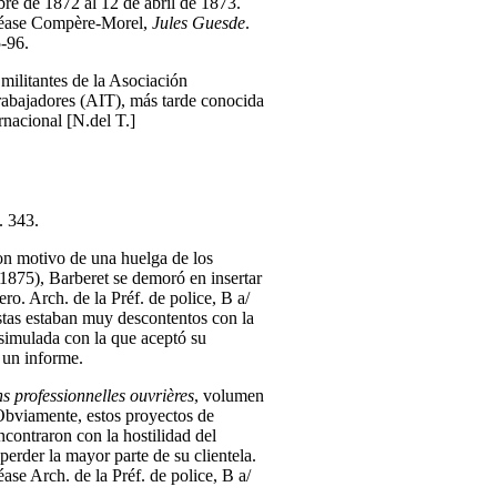
bre de 1872 al 12 de abril de 1873.
véase Compère-Morel,
Jules Guesde
.
5-96.
s militantes de la Asociación
rabajadores (AIT), más tarde conocida
nacional [N.del T.]
. 343.
on motivo de una huelga de los
(1875), Barberet se demoró en insertar
ro. Arch. de la Préf. de police, B a/
tas estaban muy descontentos con la
simulada con la que aceptó su
e un informe.
s professionnelles ouvrières
, volumen
 Obviamente, estos proyectos de
contraron con la hostilidad del
perder la mayor parte de su clientela.
ase Arch. de la Préf. de police, B a/