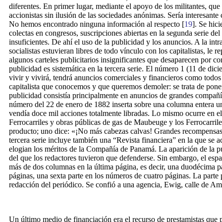
diferentes. En primer lugar, mediante el apoyo de los militantes, que
accionistas sin ilusión de las sociedades anónimas. Sería interesante 
No hemos encontrado ninguna información al respecto [
19
]. Se hic
colectas en congresos, suscripciones abiertas en la segunda serie de
insuficientes. De ahí el uso de la publicidad y los anuncios. A la in
socialistas estuvieran libres de todo vínculo con los capitalistas, le
algunos carteles publicitarios insignificantes que desaparecen por co
publicidad es sistemática en la tercera serie. El número 1 (11 de dic
vivir y vivirá, tendrá anuncios comerciales y financieros como todos 
capitalista que conocemos y que queremos demoler: se trata de poner
publicidad consistía principalmente en anuncios de grandes compañí
número del 22 de enero de 1882 inserta sobre una columna entera un
vendía doce mil acciones totalmente libradas. Lo mismo ocurre en e
Ferrocarriles y obras públicas de gas de Maubeuge y los Ferrocarril
producto; uno dice: «¡No más cabezas calvas! Grandes recompensas.
tercera serie incluye también una “Revista financiera” en la que se 
elogian los méritos de la Compañía de Panamá. La aparición de la p
del que los redactores tuvieron que defenderse. Sin embargo, el esp
más de dos columnas en la última página, es decir, una duodécima p
páginas, una sexta parte en los números de cuatro páginas. La parte p
redacción del periódico. Se confió a una agencia, Ewig, calle de Amb
Un último medio de financiación era el recurso de prestamistas que 