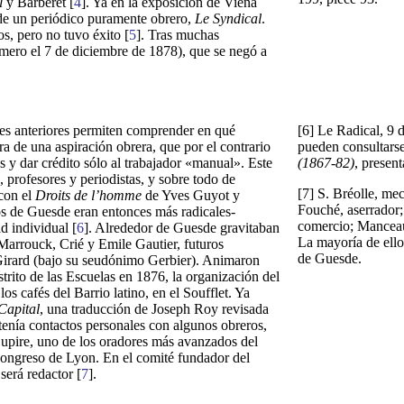
l
y Barberet [
4
]. Ya en la exposición de Viena
de un periódico puramente obrero,
Le Syndical
.
s, pero no tuvo éxito [
5
]. Tras muchas
mero el 7 de diciembre de 1878), que se negó a
nes anteriores permiten comprender en qué
[6] Le Radical, 9 
era de una aspiración obrera, que por el contrario
pueden consultars
es y dar crédito sólo al trabajador «manual». Este
(1867-82)
, presen
 profesores y periodistas, y sobre todo de
[7] S. Bréolle, me
con el
Droits de l’homme
de Yves Guyot y
Fouché, aserrador;
os de Guesde eran entonces más radicales-
comercio; Manceau
d individual [
6
]. Alrededor de Guesde gravitaban
La mayoría de ello
Marrouck, Crié y Emile Gautier, futuros
de Guesde.
 Girard (bajo su seudónimo Gerbier). Animaron
trito de las Escuelas en 1876, la organización del
os cafés del Barrio latino, en el Soufflet. Ya
Capital
, una traducción de Joseph Roy revisada
enía contactos personales con algunos obreros,
Dupire, uno de los oradores más avanzados del
 congreso de Lyon. En el comité fundador del
será redactor [
7
].