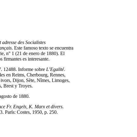
adresse des Socialistes
rançais
. Este famoso texto se encuentra
erie, n° 1 (21 de enero de 1880). El
os firmantes es interesante.
 7. 12488. Informe sobre
L’Egalité
.
les en Reims, Cherbourg, Rennes,
ivors, Dijon, Sète, Nîmes, Limoges,
, Brest y Troyes.
agosto de 1880.
e Fr. Engels, K. Marx et divers
.
. París: Costes, 1950, p. 250.