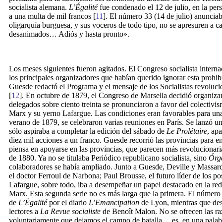
socialista alemana.
L’Égalité
fue condenado el 12 de julio, en la per
a una multa de mil francos [
11
]. El número 33 (14 de julio) anunciab
oligarquía burguesa, y sus voceros de todo tipo, no se apresuren a c
desanimados… Adiós y hasta pronto».
Los meses siguientes fueron agitados. El Congreso socialista interna
los principales organizadores que habían querido ignorar esta prohib
Guesde redactó el Programa y el mensaje de los Socialistas revolucio
[
12
]. En octubre de 1879, el Congreso de Marsella decidió organizar 
delegados sobre ciento treinta se pronunciaron a favor del colectiv
Marx y su yerno Lafargue. Las condiciones eran favorables para un
verano de 1879, se celebraron varias reuniones en París. Se lanzó 
sólo aspiraba a completar la edición del sábado de
Le Prolétaire
, ap
diez mil acciones a un franco. Guesde recorrió las provincias para e
piensa en apoyarse en las provincias, que parecen más revolucionari
de 1880. Ya no se titulaba Periódico republicano socialista, sino
Órga
colaboradores se había ampliado. Junto a Guesde, Deville y Massar
el doctor Ferroul de Narbona; Paul Brousse, el futuro líder de los po
Lafargue, sobre todo, iba a desempeñar un papel destacado en la red
Marx. Esta segunda serie no es más larga que la primera. El número 
de
L’Égalité
por el diario
L’Emancipation
de Lyon, mientras que desd
lectores a
La Revue socialiste
de Benoît Malon. No se ofrecen las ra
voluntariamente que dejamos el campo de batalla… es, en una palabr