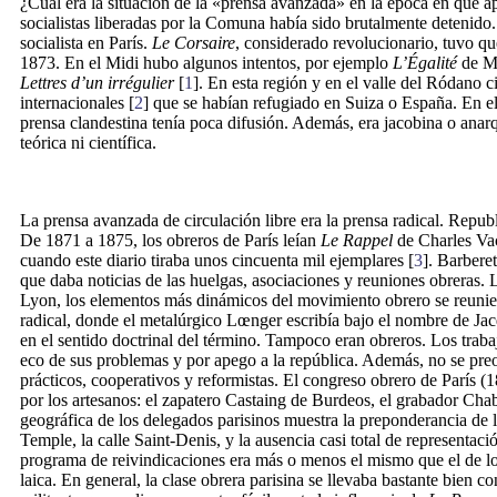
¿Cuál era la situación de la «prensa avanzada» en la época en que 
socialistas liberadas por la Comuna había sido brutalmente detenid
socialista en París.
Le Corsaire
, considerado revolucionario, tuvo q
1873. En el Midi hubo algunos intentos, por ejemplo
L’Égalité
de M
Lettres d’un irrégulier
[
1
]. En esta región y en el valle del Ródano c
internacionales [
2
] que se habían refugiado en Suiza o España. En el
prensa clandestina tenía poca difusión. Además, era jacobina o anarqu
teórica ni científica.
La prensa avanzada de circulación libre era la prensa radical. Republ
De 1871 a 1875, los obreros de París leían
Le Rappel
de Charles Vac
cuando este diario tiraba unos cincuenta mil ejemplares [
3
]. Barbere
que daba noticias de las huelgas, asociaciones y reuniones obreras. La
Lyon, los elementos más dinámicos del movimiento obrero se reunie
radical, donde el metalúrgico Lœnger escribía bajo el nombre de Jacq
en el sentido doctrinal del término. Tampoco eran obreros. Los traba
eco de sus problemas y por apego a la república. Además, no se pre
prácticos, cooperativos y reformistas. El congreso obrero de París (
por los artesanos: el zapatero Castaing de Burdeos, el grabador Chabe
geográfica de los delegados parisinos muestra la preponderancia de lo
Temple, la calle Saint-Denis, y la ausencia casi total de representaci
programa de reivindicaciones era más o menos el mismo que el de los
laica. En general, la clase obrera parisina se llevaba bastante bien c