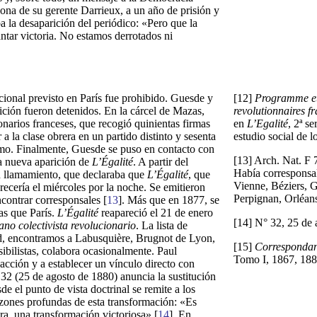
sona de su gerente Darrieux, a un año de prisión y
a la desaparición del periódico: «Pero que la
antar victoria. No estamos derrotados ni
cional previsto en París fue prohibido. Guesde y
[12]
Programme et 
ición fueron detenidos. En la cárcel de Mazas,
revolutionnaires f
narios franceses, que recogió quinientas firmas
en
L’Egalité
, 2ª s
a la clase obrera en un partido distinto y sesenta
estudio social de l
ismo. Finalmente, Guesde se puso en contacto con
[13] Arch. Nat. F
a nueva aparición de
L’Égalité
. A partir del
Había corresponsa
un llamamiento, que declaraba que
L’Égalité
, que
Vienne, Béziers, G
arecería el miércoles por la noche. Se emitieron
Perpignan, Orléans
ncontrar corresponsales [
13
]. Más que en 1877, se
as que París.
L’
Égalité
reapareció el 21 de enero
[14] N° 32, 25 de 
no colectivista revolucionario
. La lista de
d, encontramos a Labusquière, Brugnot de Lyon,
[15]
Correspondanc
sibilistas, colabora ocasionalmente. Paul
Tomo I, 1867, 1883
acción y a establecer un vínculo directo con
32 (25 de agosto de 1880) anuncia la sustitución
e el punto de vista doctrinal se remite a los
zones profundas de esta transformación: «Es
a, una transformación victoriosa» [
14
]. En