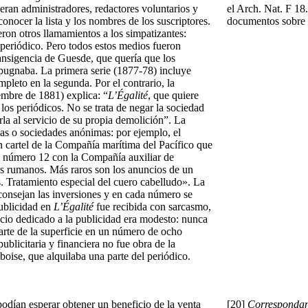
 eran administradores, redactores voluntarios y
el Arch. Nat. F 1
conocer la lista y los nombres de los suscriptores.
documentos sobre
ieron otros llamamientos a los simpatizantes:
l periódico. Pero todos estos medios fueron
transigencia de Guesde, que quería que los
 repugnaba. La primera serie (1877-78) incluye
mpleto en la segunda. Por el contrario, la
iembre de 1881) explica: “
L’Égalité
, que quiere
los periódicos. No se trata de negar la sociedad
la al servicio de su propia demolición”. La
as o sociedades anónimas: por ejemplo, el
 cartel de la Compañía marítima del Pacífico que
l número 12 con la Compañía auxiliar de
es rumanos. Más raros son los anuncios de un
 Tratamiento especial del cuero cabelludo». La
aconsejan las inversiones y en cada número se
ublicidad en
L’Égalité
fue recibida con sarcasmo,
acio dedicado a la publicidad era modesto: nunca
arte de la superficie en un número de ocho
ublicitaria y financiera no fue obra de la
oise, que alquilaba una parte del periódico.
podían esperar obtener un beneficio de la venta
[20]
Correspondan