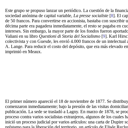
Este grupo se propuso lanzar un periódico. La cuestión de la financi
sociedad anónima de capital variable,
La presse socialiste
[
8
]. El ca
de 50 francos. Para convertirse en accionista, bastaba con suscribir u
décima parte era pagadera inmediatamente, el resto se pagaba en cu
intereses. Sin embargo, la mayor parte de los fondos fueron aportad
Valiani en su libro
Questioni di Storia del Socialismo
[
9
]. Karl Hirs
colectivista y con Guesde, les envió 4.000 francos de un intelectual
A. Lange. Para reducir el costo del depósito, que era más elevado en
imprimió en Meaux.
El primer número apareció el 18 de noviembre de 1877. Se distribuyó
comenzaron inmediatamente; bajo la presión de las visitas domiciliar
publicación. La sede se trasladó a Lagny. En marzo de 1878, se pr
proceso contra varios socialistas extranjeros, algunos de los cuales
inició un proceso judicial por varios artículos: una carta de Dupire s
préstamo para la liberación del territorio, un artículo de Elisée Rec