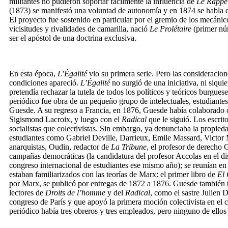
militantes no pudieron soportar fácilmente la influencia de
Le Rappe
(1873) se manifestó una voluntad de autonomía y en 1874 se habla 
El proyecto fue sostenido en particular por el gremio de los mecánico
vicisitudes y rivalidades de camarilla, nació
Le Prolétaire
(primer nú
ser el apóstol de una doctrina exclusiva.
En esta época,
L’Égalité
vio su primera serie. Pero las consideracio
condiciones apareció.
L’Égalité
no surgió de una iniciativa, ni siqui
pretendía rechazar la tutela de todos los políticos y teóricos burgues
periódico fue obra de un pequeño grupo de intelectuales, estudiantes,
Guesde. A su regreso a Francia, en 1876, Guesde había colaborado 
Sigismond Lacroix, y luego con el
Radical
que le siguió. Los escrit
socialistas que colectivistas. Sin embargo, ya denunciaba la propieda
estudiantes como Gabriel Deville, Darrieux, Emile Massard, Victor 
anarquistas, Oudin, redactor de
La Tribune
, el profesor de derecho
campañas democráticas (la candidatura del profesor Accolas en el dis
congreso internacional de estudiantes ese mismo año); se reunían en l
estaban familiarizados con las teorías de Marx: el primer libro de
El 
por Marx, se publicó por entregas de 1872 a 1876. Guesde también t
lectores de
Droits de l’homme
y del
Radical
, como el sastre Julien 
congreso de París y que apoyó la primera moción colectivista en el
periódico había tres obreros y tres empleados, pero ninguno de ellos 