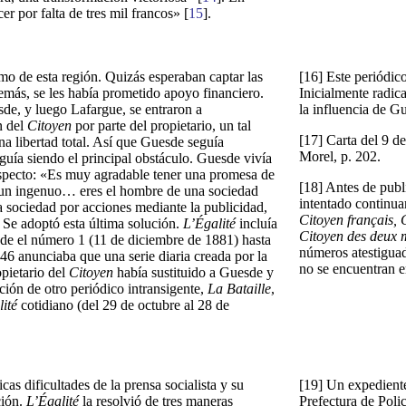
r por falta de tres mil francos» [
15
].
mo de esta región. Quizás esperaban captar las
[16] Este periódic
demás, se les había prometido apoyo financiero.
Inicialmente radica
de, y luego Lafargue, se entraron a
la influencia de G
n del
Citoyen
por parte del propietario, un tal
[17] Carta del 9 d
 libertad total. Así que Guesde seguía
Morel, p. 202.
guía siendo el principal obstáculo. Guesde vivía
especto: «Es muy agradable tener una promesa de
[18] Antes de publ
s un ingenuo… eres el hombre de una sociedad
intentado continua
la sociedad por acciones mediante la publicidad,
Citoyen français, 
 Se adoptó esta última solución.
L’Égalité
incluía
Citoyen des deux 
esde el número 1 (11 de diciembre de 1881) hasta
números atestigua
6 anunciaba que una serie diaria creada por la
no se encuentran en
pietario del
Citoyen
había sustituido a Guesde y
ión de otro periódico intransigente,
La Bataille
,
ité
cotidiano (del 29 de octubre al 28 de
sicas dificultades de la prensa socialista y su
[19] Un expediente
ción.
L’Égalité
la resolvió de tres maneras
Prefectura de Poli