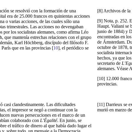
ación se resolvió con la formación de una
[8] Archivos de la 
pital era de 25.000 francos en quinientas acciones
[9] Nota, p. 252. 
na o varias acciones, de las cuales sólo una
Haupt. Valiani se b
otas trimestrales. Las acciones no devengaban
junio de 1884) y 
os por los socialistas alemanes, como afirma Léo
encontradas en los
ch, que mantenía estrechas relaciones con el grupo
de Ámsterdam. Dura
 alemán, Karl Höchberg, discípulo del filósofo F.
octubre de 1878, t
 París que en las provincias [
10
], el periódico se
socialista internac
hechos, ya que los
secretario de
L’Ega
alemanes. Véase A.
[10] 12.000 franco
provincias.
 casi clandestinamente. Las dificultades
[11] Darrieux se ex
ias, el impresor se negó a continuar con la
murió en marzo de
oducen nuevas persecuciones en el marco de un
 habían colaborado con
L’Égalité
. En junio, se
obre el tráfico de dinero al que había dado lugar el
lus y, sobre todo, un mensaje a la Democracia