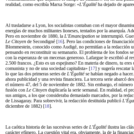
realidad, como escribía Marxa Sorge: «
L’Égalité
ha dejado de aparece
Al trasladarse a Lyon, los socialistas contaban con el mayor dinamis
energías de muchos militantes lioneses, tentados por la anarquía. A
Pero en noviembre de 1880, la
L’Emancipation
se interrumpió. Gues
Le
Citoyen
de Secondigné [
16
]. Pero las condiciones de financiació
Blommestein, conocido como Audigé, no permitían a la redacción una
pensando en reconstituir su semanario. El problema de los fondos se
con la esperanza de un mecenas generoso. Lafargue le escribió al r
2.500 francos. ¿Esto es un espejismo? En materia de dinero, tu ere
comunista y no de una sociedad capitalista» [
17
] y sugería rescatar 
lo que las dos primeras series de
L’Égalité
se habían negado a hacer.
ahora publicidad y una revista financiera. La tercera serie abarcó d
el número 47, del 5 de noviembre de 1882. Sin embargo, el número 4
fusión con
Le Citoyen
duplicaría la serie semanal. En realidad, el pro
sus amigos, a los que consideraba demasiado marcados, por la redacc
de Lissagaray. Para sobrevivir, la redacción destituida publicó
L’Égal
diciembre de 1882) [
18
].
La caótica historia de las sucesivas series de
L’Égalité
ilustra las clá
carácter efímero. La cuestión vital era, obviamente, la de la financia