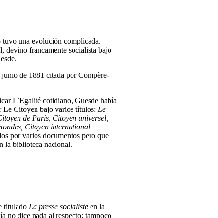
o tuvo una evolución complicada.
l, devino francamente socialista bajo
uesde.
e junio de 1881 citada por Compère-
icar L’Egalité cotidiano, Guesde había
r Le Citoyen bajo varios títulos:
Le
Citoyen de Paris, Citoyen universel,
mondes, Citoyen international
,
dos por varios documentos pero que
 la biblioteca nacional.
 titulado
La presse socialiste
en la
cía no dice nada al respecto; tampoco