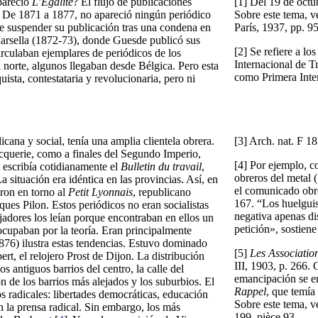
apareció
L’Égalité
? El flujo de publicaciones
[1] Del 19 de octu
o. De 1871 a 1877, no apareció ningún periódico
Sobre este tema, 
ue suspender su publicación tras una condena en
París, 1937, pp. 9
arsella (1872-73), donde Guesde publicó sus
[2] Se refiere a lo
irculaban ejemplares de periódicos de los
Internacional de T
 norte, algunos llegaban desde Bélgica. Pero esta
como Primera Inter
ista, contestataria y revolucionaria, pero ni
icana y social, tenía una amplia clientela obrera.
[3] Arch. nat. F 18
querie, como a finales del Segundo Imperio,
[4] Por ejemplo, c
t escribía cotidianamente el
Bulletin du travail
,
obreros del metal 
 situación era idéntica en las provincias. Así, en
el comunicado obre
ron en torno al
Petit Lyonnais
, republicano
167. “Los huelguis
ues Pilon. Estos periódicos no eran socialistas
negativa apenas di
jadores los leían porque encontraban en ellos un
petición», sostien
ocupaban por la teoría. Eran principalmente
1876) ilustra estas tendencias. Estuvo dominado
[5]
Les Association
rt, el relojero Prost de Dijon. La distribución
III, 1903, p. 266.
s antiguos barrios del centro, la calle del
emancipación se en
ón de los barrios más alejados y los suburbios. El
Rappel
, que temía 
 radicales: libertades democráticas, educación
Sobre este tema, vé
on la prensa radical. Sin embargo, los más
199, pièce 93.