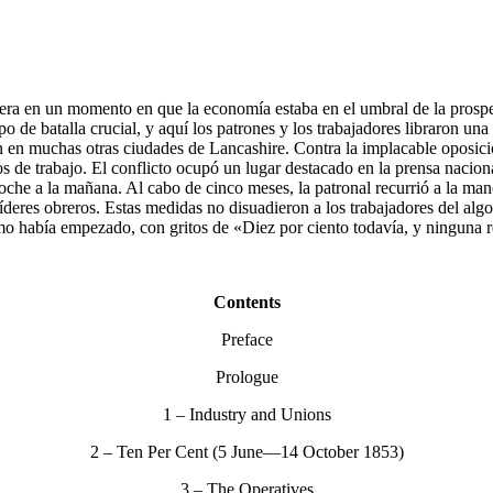
odonera en un momento en que la economía estaba en el umbral de la prosp
de batalla crucial, y aquí los patrones y los trabajadores libraron una
en muchas otras ciudades de Lancashire. Contra la implacable oposición 
de trabajo. El conflicto ocupó un lugar destacado en la prensa nacional
che a la mañana. Al cabo de cinco meses, la patronal recurrió a la ma
íderes obreros. Estas medidas no disuadieron a los trabajadores del algo
o había empezado, con gritos de «Diez por ciento todavía, y ninguna ren
Contents
Preface
Prologue
1 – Industry and Unions
2 – Ten Per Cent (5 June—14 October 1853)
3 – The Operatives