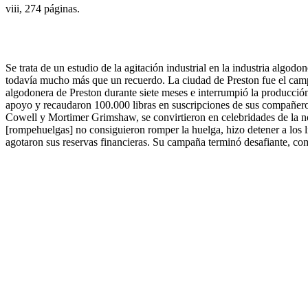
viii, 274 páginas.
Se trata de un estudio de la agitación industrial en la industria alg
todavía mucho más que un recuerdo. La ciudad de Preston fue el campo 
algodonera de Preston durante siete meses e interrumpió la producción 
apoyo y recaudaron 100.000 libras en suscripciones de sus compañeros 
Cowell y Mortimer Grimshaw, se convirtieron en celebridades de la no
[rompehuelgas] no consiguieron romper la huelga, hizo detener a los l
agotaron sus reservas financieras. Su campaña terminó desafiante, com