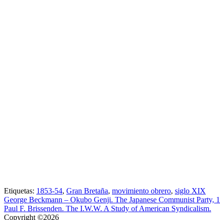
Etiquetas:
1853-54
,
Gran Bretaña
,
movimiento obrero
,
siglo XIX
George Beckmann – Okubo Genji. The Japanese Communist Party, 
Paul F. Brissenden. The I.W.W. A Study of American Syndicalism.
Copyright ©2026