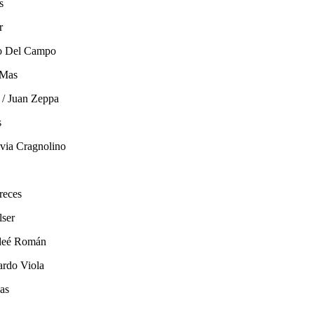
s
r
go Del Campo
 Mas
 / Juan Zeppa
s
lvia Cragnolino
reces
lser
ydeé Román
ardo Viola
as