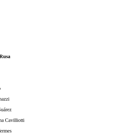
 Rusa
o
nazzi
Suárez
a Cavilliotti
Termes