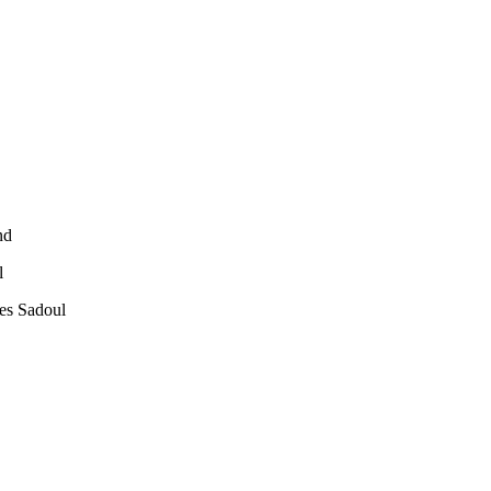
nd
l
ues Sadoul