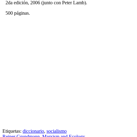
2da edición, 2006 (junto con Peter Lamb).
500 páginas.
Etiquetas:
diccionario
,
socialismo
Reiner Grundmann. Marxism and Ecology.