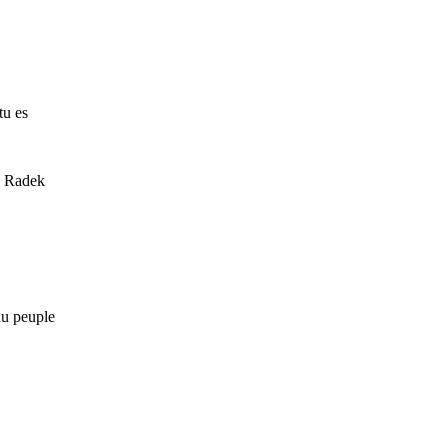
tu es
de Radek
du peuple