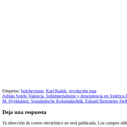
Etiquetas:
bolchevismo
,
Karl Radek
,
revolución rusa
Adrián Sotelo Valencia. Subimperialismo y dependencia en América 
M. Hyrkkänen. Sozialistische Kolonialpolitik. Eduard Bernsteins St
Deja una respuesta
Tu dirección de correo electrónico no será publicada.
Los campos obli