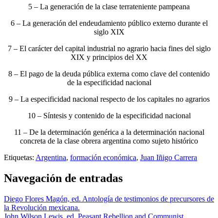
5 – La generación de la clase terrateniente pampeana
6 – La generación del endeudamiento público externo durante el
siglo XIX
7 – El carácter del capital industrial no agrario hacia fines del siglo
XIX y principios del XX
8 – El pago de la deuda pública externa como clave del contenido
de la especificidad nacional
9 – La especificidad nacional respecto de los capitales no agrarios
10 – Síntesis y contenido de la especificidad nacional
11 – De la determinación genérica a la determinación nacional
concreta de la clase obrera argentina como sujeto histórico
Etiquetas:
Argentina
,
formación económica
,
Juan Iñigo Carrera
Navegación de entradas
Diego Flores Magón, ed. Antología de testimonios de precursores de
la Revolución mexicana.
John Wilson Lewis, ed. Peasant Rebellion and Communist