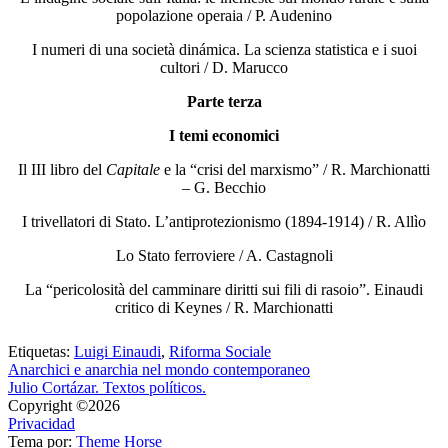
popolazione operaia / P. Audenino
I numeri di una società dinámica. La scienza statistica e i suoi
cultori / D. Marucco
Parte terza
I temi economici
Il III libro del
Capitale
e la “crisi del marxismo” / R. Marchionatti
– G. Becchio
I trivellatori di Stato. L’antiprotezionismo (1894-1914) / R. Allìo
Lo Stato ferroviere / A. Castagnoli
La “pericolosità del camminare diritti sui fili di rasoio”. Einaudi
critico di Keynes / R. Marchionatti
Etiquetas:
Luigi Einaudi
,
Riforma Sociale
Anarchici e anarchia nel mondo contemporaneo
Julio Cortázar. Textos políticos.
Copyright ©2026
Privacidad
Tema por:
Theme Horse