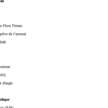
848
e Flora Tristan
rève de l’arsenal
1848
monisme
845)
e élargie
ublique
 mai 1848)