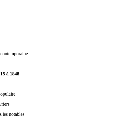
e contemporaine
815 à 1848
opulaire
vriers
z les notables