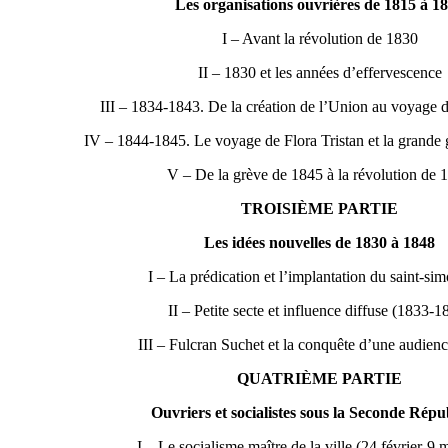
Les organisations ouvrières de 1815 à 1
I – Avant la révolution de 1830
II – 1830 et les années d’effervescence
III – 1834-1843. De la création de l’Union au voyage d
IV – 1844-1845. Le voyage de Flora Tristan et la grande g
V – De la grève de 1845 à la révolution de 
TROISIÈME PARTIE
Les idées nouvelles de 1830 à 1848
I – La prédication et l’implantation du saint-si
II – Petite secte et influence diffuse (1833-1
III – Fulcran Suchet et la conquête d’une audienc
QUATRIÈME PARTIE
Ouvriers et socialistes sous la Seconde Rép
I – Le socialisme maître de la ville (24 février-9