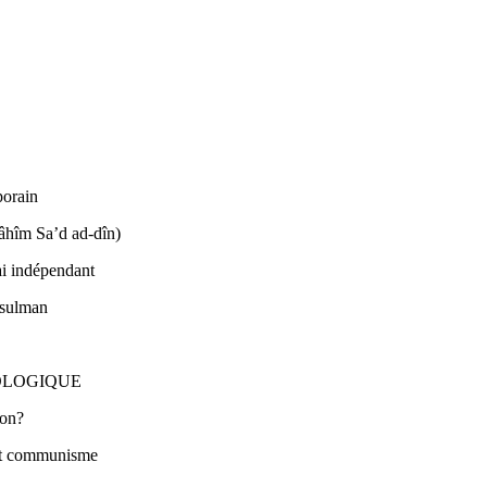
porain
âhîm Sa’d ad-dîn)
ai indépendant
usulman
ÉOLOGIQUE
ion?
 et communisme