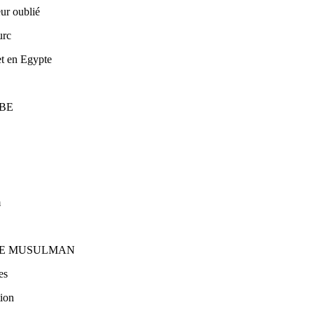
ur oublié
urc
et en Egypte
BE
e
m
DE MUSULMAN
es
tion