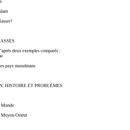
es
Islam
Nasser?
LASSES
d’après deux exemples comparés :
be
des pays musulmans
: HISTOIRE ET PROBLÈMES
rs Monde
u Moyen-Orient