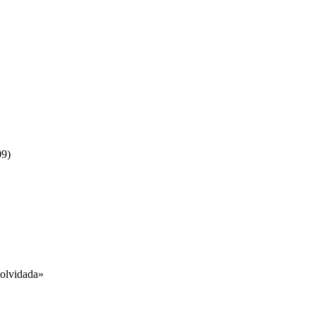
09)
«olvidada»