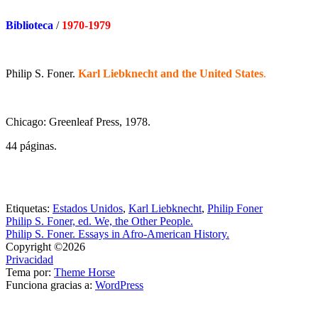
Biblioteca
/
1970-1979
Philip S. Foner.
Karl Liebknecht and the United States
.
Chicago: Greenleaf Press, 1978.
44 páginas.
Etiquetas:
Estados Unidos
,
Karl Liebknecht
,
Philip Foner
Philip S. Foner, ed. We, the Other People.
Philip S. Foner. Essays in Afro-American History.
Copyright ©2026
Privacidad
Tema por:
Theme Horse
Funciona gracias a:
WordPress