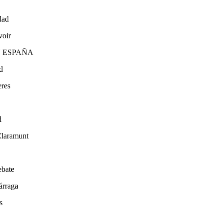
ldad
voir
N ESPAÑA
ad
eres
d
Claramunt
ebate
árraga
s