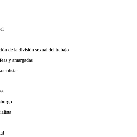
al
ión de la división sexual del trabajo
, feas y amargadas
ocialistas
ea
emburgo
alista
ial