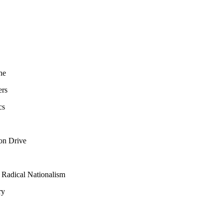
ne
ers
cs
ion Drive
 Radical Nationalism
ry