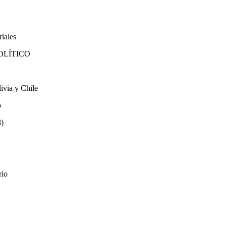
riales
OLÍTICO
livia y Chile
o
)
rio