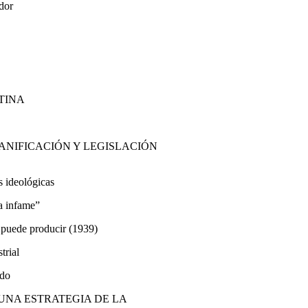
ador
NTINA
LANIFICACIÓN Y LEGISLACIÓN
s ideológicas
da infame”
n puede producir (1939)
trial
ado
E UNA ESTRATEGIA DE LA