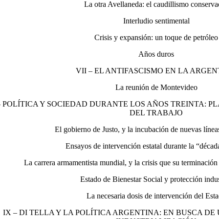
La otra Avellaneda: el caudillismo conserv
Interludio sentimental
Crisis y expansión: un toque de petróleo
Años duros
VII – EL ANTIFASCISMO EN LA ARGE
La reunión de Montevideo
 – POLÍTICA Y SOCIEDAD DURANTE LOS AÑOS TREINTA: P
DEL TRABAJO
El gobierno de Justo, y la incubación de nuevas línea
Ensayos de intervención estatal durante la “déca
La carrera armamentista mundial, y la crisis que su terminació
Estado de Bienestar Social y protección indus
La necesaria dosis de intervención del Est
IX – DI TELLA Y LA POLÍTICA ARGENTINA: EN BUSCA D