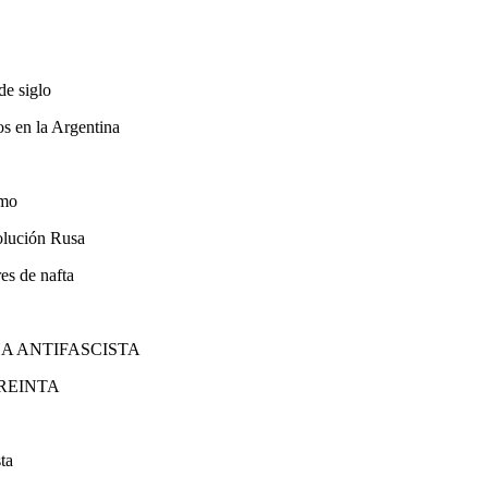
de siglo
os en la Argentina
smo
volución Rusa
res de nafta
HA ANTIFASCISTA
TREINTA
ta