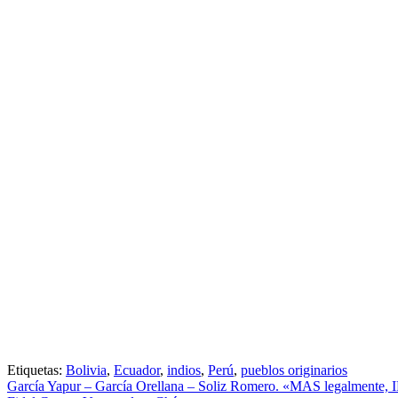
Etiquetas:
Bolivia
,
Ecuador
,
indios
,
Perú
,
pueblos originarios
García Yapur – García Orellana – Soliz Romero. «MAS legalmente, I