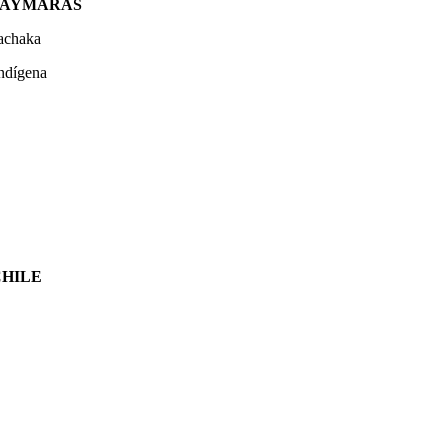
S AYMARAS
achaka
indígena
CHILE