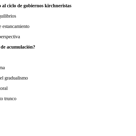
 al ciclo de gobiernos kirchneristas
uilibrios
de estancamiento
perspectiva
al de acumulación?
rna
del gradualismo
oral
to trunco