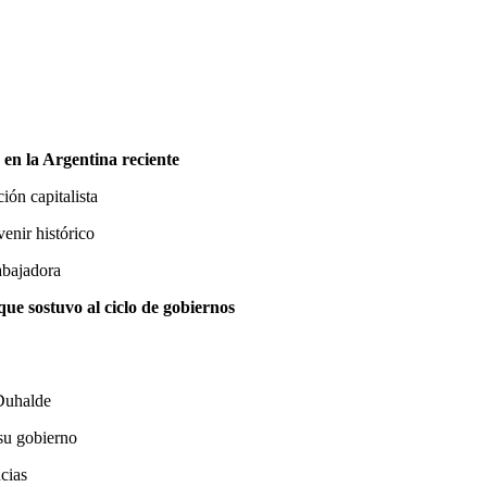
n en la Argentina reciente
ión capitalista
enir histórico
abajadora
que sostuvo al ciclo de gobiernos
 Duhalde
su gobierno
ncias