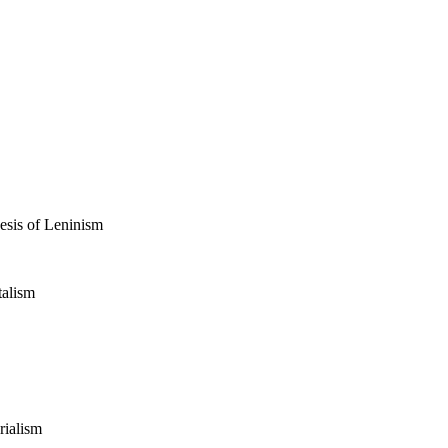
esis of Leninism
talism
rialism