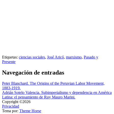
Etiquetas:
ciencias sociales
,
José Aricó
,
marxismo
,
Pasado y
Presente
Navegación de entradas
Peter Blanchard. The Origins of the Peruvian Labor Movement,
1883-1919.
Adrián Sotelo Valencia. Subimperialismo y dependencia en América
Latina: el pensamiento de Ruy Mauro Marini.
Copyright ©2026
Privacidad
Tema por:
Theme Horse