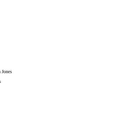
n Jones
s