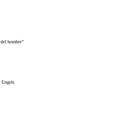
l del hombre”
y Engels